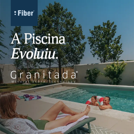
Piscina Granitada® — Fiber
A Piscina
Evoluiu
.