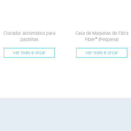
Clorador automático para
Casa de Maquinas de Fibra
pastilhas
Fiber® (Pequena)
ver mais e orçar
ver mais e orçar